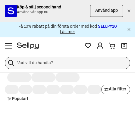
Köp & sälj second hand
Använd app
Använd vår app nu
Få 10% rabatt på din första order med kod
SELLPY10
Läs mer
Sökresultat
–
Upptäck
unika
varor
och
Alla filter
second
hand-
Populärt
fynd
hos
Sellpy